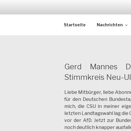
Zum
Inhalt
springen
Schwaben | Neuigkeiten 
Startseite
Nachrichten
Gerd Mannes Di
Stimmkreis Neu-U
Liebe Mitbürger, liebe Abonne
für den Deutschen Bundestag
mich, die CSU in meiner eig
letzten Landtagswahl lag die
vor der AfD. Jetzt zur Bund
noch deutlich knapper ausfall