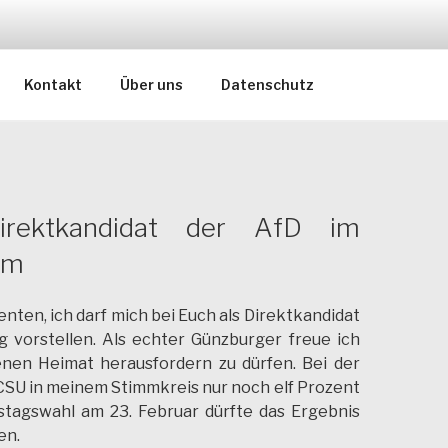
aus Günzburg, Neu-Ulm & Dillingen
Kontakt
Über uns
Datenschutz
rektkandidat der AfD im
lm
nten, ich darf mich bei Euch als Direktkandidat
 vorstellen. Als echter Günzburger freue ich
enen Heimat herausfordern zu dürfen. Bei der
 CSU in meinem Stimmkreis nur noch elf Prozent
estagswahl am 23. Februar dürfte das Ergebnis
en.